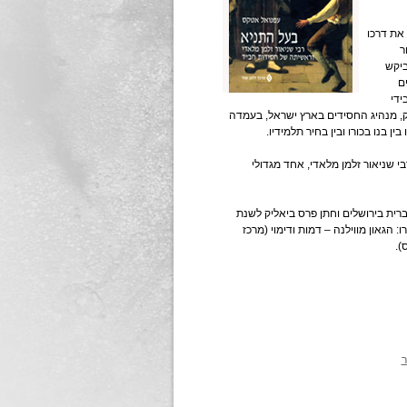
 את דרכו
ר
ביקש
ם
ידי
סק, מנהיג החסידים בארץ ישראל, בעמדה
 בנו בכורו ובין בחיר תלמידיו.
י שניאור זלמן מלאדי, אחד מגדולי
רית בירושלים וחתן פרס ביאליק לשנת
: הגאון מווילנה – דמות ודימוי (מרכז
).