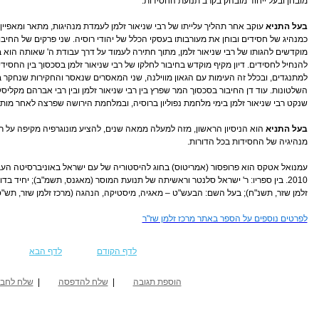
מובחן ובעל ייחוד מובהק בקרב תנועת החסידות.
בעל התניא
עוקב אחר תהליך עלייתו של רבי שניאור זלמן לעמדת מנהיגות, מתאר ומאפיין
כמנהיג של חסידים ובוחן את מעורבותו בעסקי הכלל של יהודי רוסיה. שני פרקים של החיבו
מוקדשים להגותו של רבי שניאור זלמן, מתוך חתירה לעמוד על דרך עבודת ה' שאותה הוא 
להנחיל לחסידים. דיון מקיף מוקדש בחיבור לחלקו של רבי שניאור זלמן בסכסוך בין החסידי
למתנגדים, ובכלל זה העימות עם הגאון מווילנה, שני המאסרים שנאסר והחקירות שנחקר ב
השלטונות. עוד דן החיבור בסכסוך המר שפרץ בין רבי שניאור זלמן ובין רבי אברהם מקלי
שנקט רבי שניאור זלמן בימי מלחמת נפוליון ברוסיה, ובמלחמת הירושה שפרצה לאחר מותו בין
בעל התניא
הוא הניסיון הראשון, מזה למעלה ממאה שנים, להציע מונוגרפיה מקיפה על רב
מנהיגיה של החסידות בכל הדורות.
עמנואל אטקס הוא פרופסור (אמריטוס) בחוג להיסטוריה של עם ישראל באוניברסיטה העב
2010. בין ספריו: ר' ישראל סלנטר וראשיתה של תנועת המוסר (מאגנס, תשמ"ב); יחיד בדורו
זלמן שזר, תשנ"ח); בעל השם: הבעש"ט – מאגיה, מיסטיקה, הנהגה (מרכז זלמן שזר, תש"ס
לפרטים נוספים על הספר באתר מרכז זלמן שז"ר
לדף הקודם
לדף הבא
הוספת תגובה
|
שלח להדפסה
|
שלח לחבר