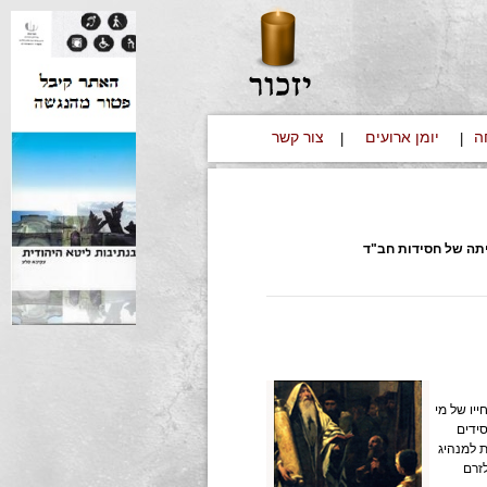
ה
יומן ארועים
צור קשר
|
|
יתה של חסידות חב"ד
יו של מי
18) החל להנהיג חסידים
 למנהיג
זרם