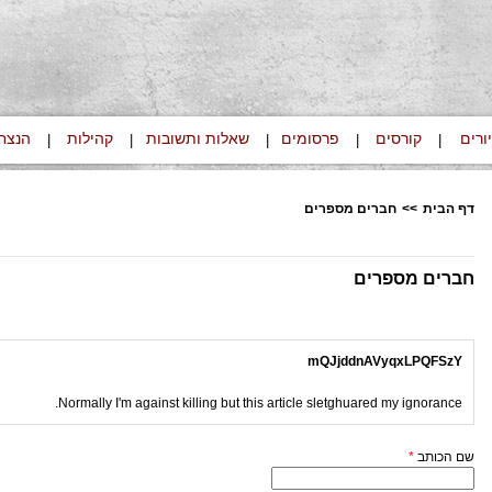
ורים
קורסים
פרסומים
שאלות ותשובות
קהילות
הנצח
|
|
|
|
|
דף הבית
>>
חברים מספרים
חברים מספרים
mQJjddnAVyqxLPQFSzY
Normally I'm against killing but this article sletghuared my ignorance.
שם הכותב
*